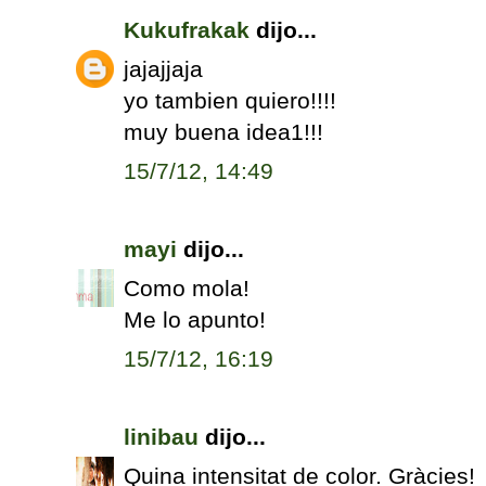
Kukufrakak
dijo...
jajajjaja
yo tambien quiero!!!!
muy buena idea1!!!
15/7/12, 14:49
mayi
dijo...
Como mola!
Me lo apunto!
15/7/12, 16:19
linibau
dijo...
Quina intensitat de color. Gràcies!